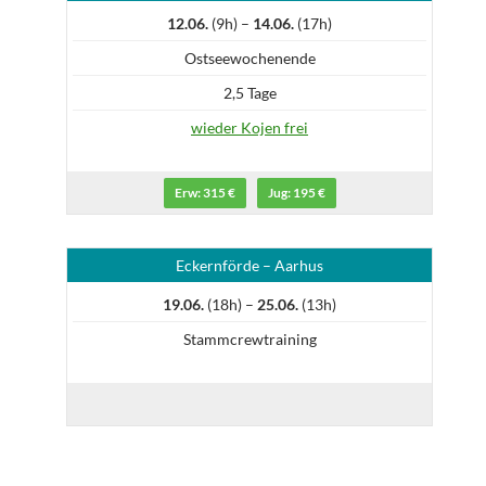
12.06.
(9h) –
14.06.
(17h)
Ostseewochenende
2,5 Tage
wieder Kojen frei
Erw: 315 €
Jug: 195 €
Eckernförde – Aarhus
19.06.
(18h) –
25.06.
(13h)
Stammcrewtraining