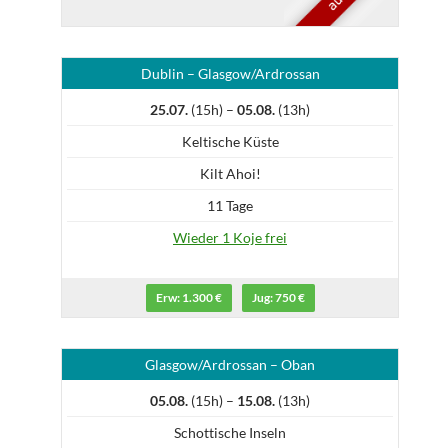
Dublin – Glasgow/Ardrossan
25.07.
(15h) –
05.08.
(13h)
Keltische Küste
Kilt Ahoi!
11 Tage
Wieder 1 Koje frei
Erw: 1.300 €
Jug: 750 €
Glasgow/Ardrossan – Oban
05.08.
(15h) –
15.08.
(13h)
Schottische Inseln