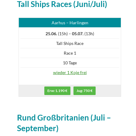
Tall Ships Races (Juni/Juli)
Aarhus – Harlingen
25.06.
(15h) –
05.07.
(13h)
Tall Ships Race
Race 1
10 Tage
wieder 1 Koje frei
Erw: 1.190 €
Jug: 750 €
Rund Großbritanien (Juli –
September)