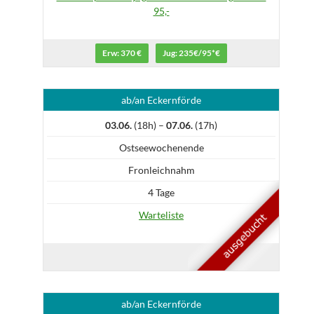
95,-
Erw: 370 €
Jug: 235€/95*€
ab/an Eckernförde
03.06.
(18h) –
07.06.
(17h)
Ostseewochenende
Fronleichnahm
4 Tage
Warteliste
ab/an Eckernförde