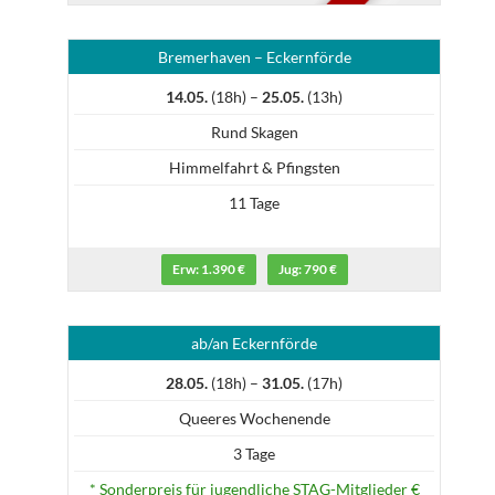
Bremerhaven – Eckernförde
14.05.
(18h) –
25.05.
(13h)
Rund Skagen
Himmelfahrt & Pfingsten
11 Tage
Erw: 1.390 €
Jug: 790 €
ab/an Eckernförde
28.05.
(18h) –
31.05.
(17h)
Queeres Wochenende
3 Tage
* Sonderpreis für jugendliche STAG-Mitglieder €