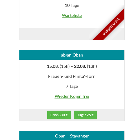
10 Tage
Warteliste
ab/an Oban
15.08.
(15h) –
22.08.
(13h)
Frauen- und Flinta*-Törn
7 Tage
Wieder Kojen frei
Erw: 830 €
Jug: 525 €
Oban – Stavanger