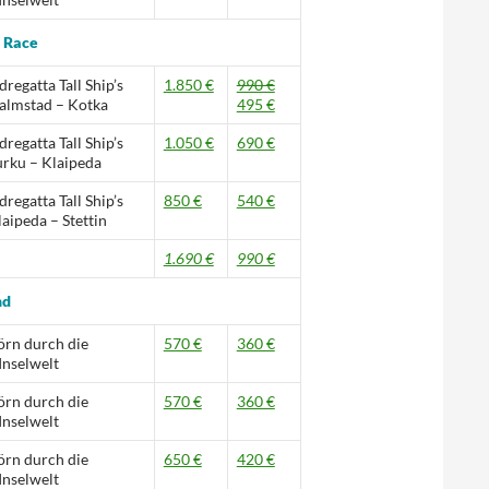
s Race
dregatta Tall Ship’s
1.850 €
990 €
almstad – Kotka
495 €
dregatta Tall Ship’s
1.050 €
690 €
urku – Klaipeda
dregatta Tall Ship’s
850 €
540 €
laipeda – Stettin
1.690 €
990 €
nd
rn durch die
570 €
360 €
Inselwelt
rn durch die
570 €
360 €
Inselwelt
rn durch die
650 €
420 €
Inselwelt