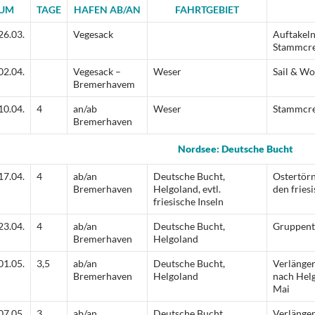
UM
TAGE
HAFEN AB/AN
FAHRTGEBIET
26.03.
Vegesack
Auftakel
Stammcre
02.04.
Vegesack –
Weser
Sail & Wo
Bremerhavem
10.04.
4
an/ab
Weser
Stammcre
Bremerhaven
Nordsee: Deutsche Bucht
17.04.
4
ab/an
Deutsche Bucht,
Ostertörn
Bremerhaven
Helgoland, evtl.
den fries
friesische Inseln
23.04.
4
ab/an
Deutsche Bucht,
Gruppent
Bremerhaven
Helgoland
01.05.
3,5
ab/an
Deutsche Bucht,
Verlänge
Bremerhaven
Helgoland
nach Helg
Mai
07.05.
3
ab/an
Deutsche Bucht,
Verlänge