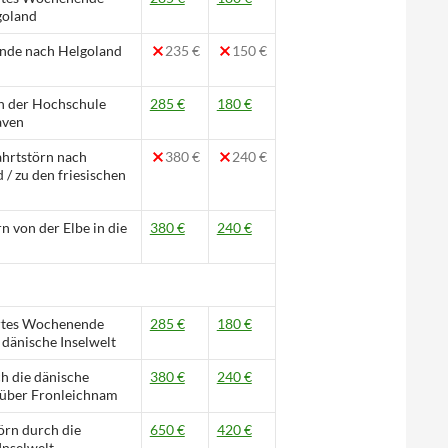
goland
de nach Helgoland
235 €
150 €
n der Hochschule
285 €
180 €
aven
hrtstörn nach
380 €
240 €
 / zu den friesischen
rn von der Elbe in die
380 €
240 €
rtes Wochenende
285 €
180 €
 dänische Inselwelt
h die dänische
380 €
240 €
 über Fronleichnam
rn durch die
650 €
420 €
Inselwelt