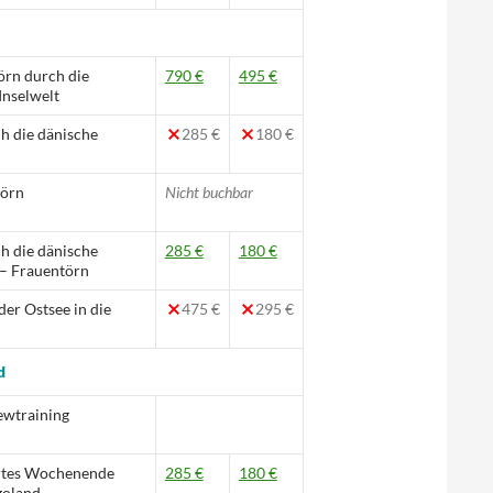
rn durch die
790 €
495 €
Inselwelt
h die dänische
285 €
180 €
örn
Nicht buchbar
h die dänische
285 €
180 €
 – Frauentörn
der Ostsee in die
475 €
295 €
d
wtraining
rtes Wochenende
285 €
180 €
goland