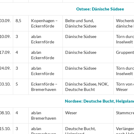
Ostsee: Dänische Südsee
03.09.
8,5
Kopenhagen –
Belte und Sund,
Wochentö
Eckernförde
Dänische Südsee
dänische 
10.09.
3
ab/an
Dänische Südsee
Törn durc
Eckernförde
Inselwelt
17.09.
4
ab/an
Dänische Südsee
Gruppent
Eckernförde
24.09.
3
ab/an
Dänische Südsee
Törn durc
Eckernförde
Inselwelt
03.10.
5
Eckernförde –
Dänische Südsee, NOK,
Törn von 
Bremerhaven
Deutsche Bucht
Weser
Nordsee: Deutsche Bucht, Helgolan
08.10.
4
ab/an
Weser
Stammcre
Bremerhaven
15.10.
3
ab/an
Deutsche Bucht,
Verlänge
Bremerhaven
Helgoland
nach Hel