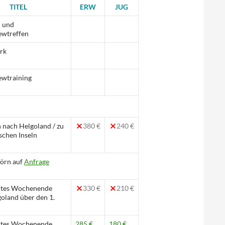
TITEL
ERW
JUG
n und
wtreffen
rk
wtraining
 nach Helgoland / zu
380 €
240 €
ischen Inseln
örn auf
Anfrage
rtes Wochenende
330 €
210 €
oland über den 1.
rtes Wochenende
285 €
180 €