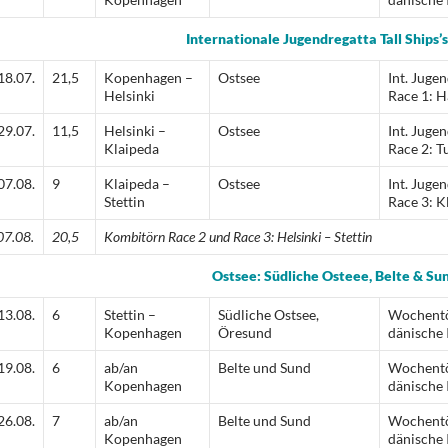
Internationale Jugendregatta Tall Ships’
18.07.
21,5
Kopenhagen –
Ostsee
Int. Jugen
Helsinki
Race 1: H
29.07.
11,5
Helsinki –
Ostsee
Int. Jugen
Klaipeda
Race 2: T
07.08.
9
Klaipeda –
Ostsee
Int. Jugen
Stettin
Race 3: K
07.08.
20,5
Kombitörn Race 2 und Race 3: Helsinki – Stettin
Ostsee: Südliche Osteee, Belte & Su
13.08.
6
Stettin –
Südliche Ostsee,
Wochentö
Kopenhagen
Öresund
dänische 
19.08.
6
ab/an
Belte und Sund
Wochentö
Kopenhagen
dänische 
26.08.
7
ab/an
Belte und Sund
Wochentö
Kopenhagen
dänische 