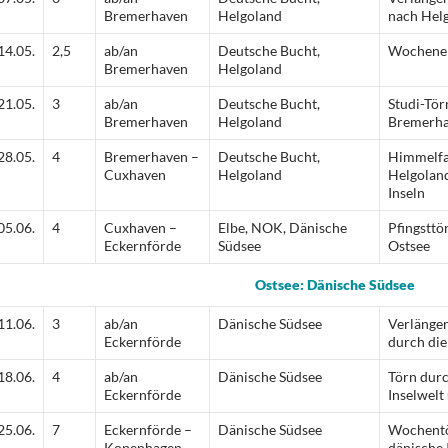
Bremerhaven
Helgoland
nach Hel
14.05.
2,5
ab/an
Deutsche Bucht,
Wochenen
Bremerhaven
Helgoland
21.05.
3
ab/an
Deutsche Bucht,
Studi-Tör
Bremerhaven
Helgoland
Bremerh
28.05.
4
Bremerhaven –
Deutsche Bucht,
Himmelfa
Cuxhaven
Helgoland
Helgoland
Inseln
05.06.
4
Cuxhaven –
Elbe, NOK, Dänische
Pfingsttö
Eckernförde
Südsee
Ostsee
Ostsee: Dänische Südsee
11.06.
3
ab/an
Dänische Südsee
Verlänge
Eckernförde
durch die
18.06.
4
ab/an
Dänische Südsee
Törn durc
Eckernförde
Inselwelt
25.06.
7
Eckernförde –
Dänische Südsee
Wochentö
Kopenhagen
dänische 