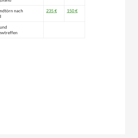
dtörn nach
235 €
150 €
d
 und
wtreffen