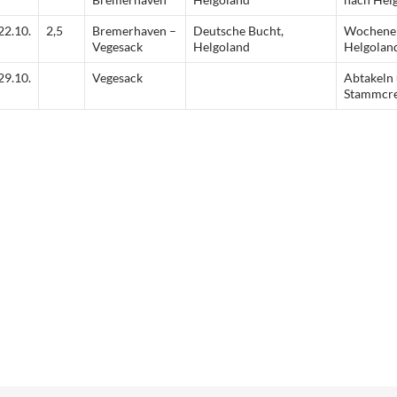
22.10.
2,5
Bremerhaven –
Deutsche Bucht,
Wochenen
Vegesack
Helgoland
Helgolan
29.10.
Vegesack
Abtakeln
Stammcre