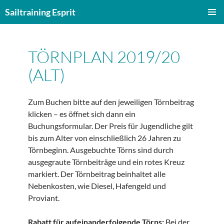
Zum
Sailtraining Esprit
Inhalt
PRIMÄR
springen
MENÜ
TÖRNPLAN 2019/20
(ALT)
Zum Buchen bitte auf den jeweiligen Törnbeitrag
klicken – es öffnet sich dann ein
Buchungsformular. Der Preis für Jugendliche gilt
bis zum Alter von einschließlich 26 Jahren zu
Törnbeginn. Ausgebuchte Törns sind durch
ausgegraute Törnbeiträge und ein rotes Kreuz
markiert. Der Törnbeitrag beinhaltet alle
Nebenkosten, wie Diesel, Hafengeld und
Proviant.
Rabatt für aufeinanderfolgende Törns:
Bei der