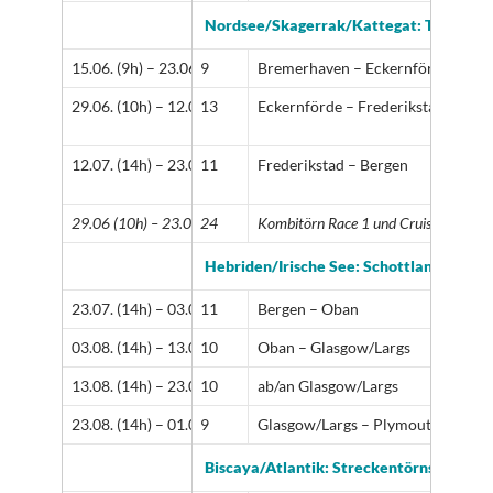
Nordsee/Skagerrak/Kattegat: Tall Ship’
15.06. (9h) – 23.06. (17h)
9
Bremerhaven – Eckernförde
29.06. (10h) – 12.07. (13h)
13
Eckernförde – Frederikstad
12.07. (14h) – 23.07. (13h)
11
Frederikstad – Bergen
29.06 (10h) – 23.07. (13h)
24
Kombitörn Race 1 und Cruise in Compa
Hebriden/Irische See: Schottland, Engla
23.07. (14h) – 03.08. (13h)
11
Bergen – Oban
03.08. (14h) – 13.08. (13h)
10
Oban – Glasgow/Largs
13.08. (14h) – 23.08. (13h)
10
ab/an Glasgow/Largs
23.08. (14h) – 01.09. (13h)
9
Glasgow/Largs – Plymouth
Biscaya/Atlantik: Streckentörns zu den