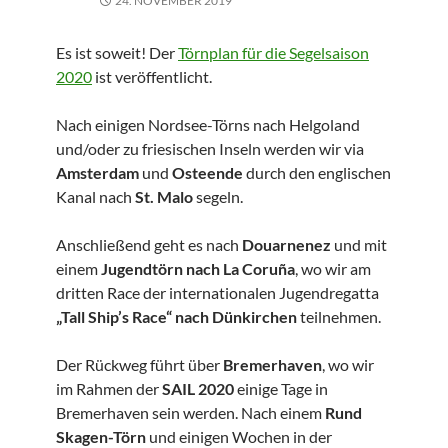
24. NOVEMBER 2019
Es ist soweit! Der
Törnplan für die Segelsaison
2020
ist veröffentlicht.
Nach einigen Nordsee-Törns nach Helgoland
und/oder zu friesischen Inseln werden wir via
Amsterdam
und
Osteende
durch den englischen
Kanal nach
St. Malo
segeln.
Anschließend geht es nach
Douarnenez
und mit
einem
Jugendtörn nach La Coruña
, wo wir am
dritten Race der internationalen Jugendregatta
„Tall Ship’s Race“ nach Dünkirchen
teilnehmen.
Der Rückweg führt über
Bremerhaven
, wo wir
im Rahmen der
SAIL 2020
einige Tage in
Bremerhaven sein werden. Nach einem
Rund
Skagen-Törn
und einigen Wochen in der