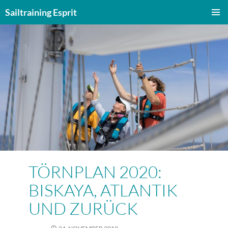
Zum
Sailtraining Esprit
Inhalt
PRIMÄR
springen
MENÜ
TÖRNPLAN 2020:
BISKAYA, ATLANTIK
UND ZURÜCK