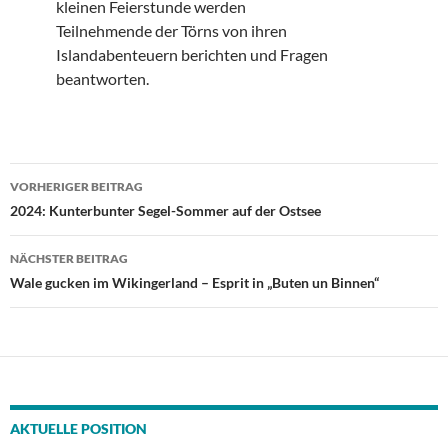
kleinen Feierstunde werden
Teilnehmende der Törns von ihren
Islandabenteuern berichten und Fragen
beantworten.
Beitragsnavigation
VORHERIGER BEITRAG
2024: Kunterbunter Segel-Sommer auf der Ostsee
NÄCHSTER BEITRAG
Wale gucken im Wikingerland – Esprit in „Buten un Binnen“
AKTUELLE POSITION