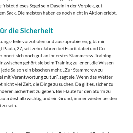
fristet dieses Segel sein Dasein in der Vorpiek, gut
nem Sack. Die meisten haben es noch nicht in Aktion erlebt.
ür die Sicherheit
ungs-Teile vorzuholen und auszuprobieren, gibt mir
gt Paula, 27, seit zehn Jahren bei Esprit dabei und Co-
 erinnert sich noch gut an ihr erstes Stammcrew-Training.
 Inzwischen gehört sie beim Training zu jenen, die Wissen
 jede Saison ein bisschen mehr. „Zur Stammcrew zu
el mit Verantwortung zu tun“, sagt sie. Wenn das Wetter
bt nicht viel Zeit, die Dinge zu suchen. Da gilt es, sicher zu
deren Sicherheit zu geben. Bei Flaute für den Sturm zu
 Paula deshalb wichtig und ein Grund, immer wieder bei den
 zu sein.