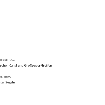
agsnavigation
R BEITRAG
ischer Kanal und Großsegler-Treffen
BEITRAG
nter Segeln