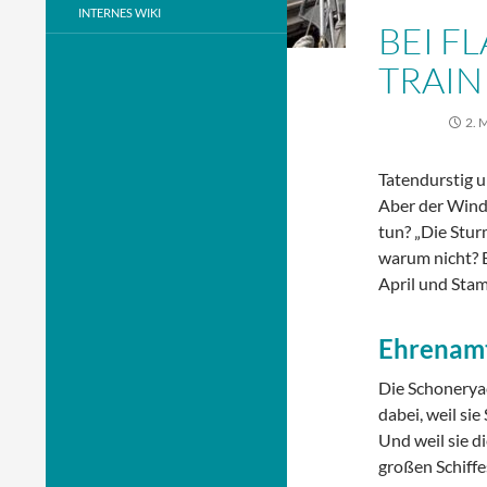
INTERNES WIKI
BEI F
TRAIN
2. 
Tatendurstig 
Aber der Wind 
tun? „Die Stur
warum nicht? E
April und Stam
Ehrenamt
Die Schoneryac
dabei, weil sie
Und weil sie d
großen Schiff