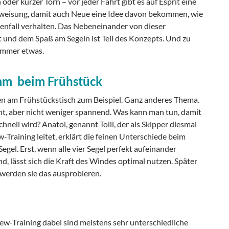
oder kurzer Törn – vor jeder Fahrt gibt es auf Esprit eine
nweisung, damit auch Neue eine Idee davon bekommen, wie
isenfall verhalten. Das Nebeneinander von dieser
t und dem Spaß am Segeln ist Teil des Konzepts. Und zu
 immer etwas.
mm beim Frühstück
 am Frühstückstisch zum Beispiel. Ganz anderes Thema.
nt, aber nicht weniger spannend. Was kann man tun, damit
schnell wird? Anatol, genannt Tolli, der als Skipper diesmal
Training leitet, erklärt die feinen Unterschiede beim
Segel. Erst, wenn alle vier Segel perfekt aufeinander
d, lässt sich die Kraft des Windes optimal nutzen. Später
werden sie das ausprobieren.
w-Training dabei sind meistens sehr unterschiedliche