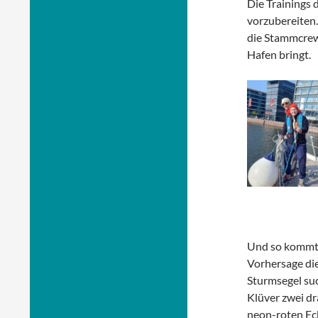
Die Trainings 
vorzubereiten.
die Stammcrew 
Hafen bringt.
Und so kommt 
Vorhersage die
Sturmsegel suc
Klüver zwei dr
neon-roten Eck