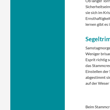
Ob langer Törn 
Sicherheitsei
sie sich im Kr
Ernsthaftigkei
lernen gibt es
Segeltri
Samstagmorgen
Weniger brisa
Esprit richtig 
das Stammcrew-
Einstellen der 
abgestimmt sin
auf der Weser 
Beim Stammcre