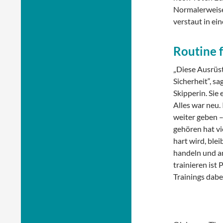
Normalerweise 
verstaut in ei
Routine f
„Diese Ausrüst
Sicherheit“, sa
Skipperin. Sie
Alles war neu.
weiter geben –
gehören hat vi
hart wird, blei
handeln und an
trainieren ist
Trainings dabei