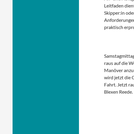
Leitfaden dien
Skipper:in ode
Anforderungen
praktisch erpr
Samstagmittag.
raus auf die We
Manöver anzule
wird jetzt die
Fahrt. Jetzt r
Blexen Reede.