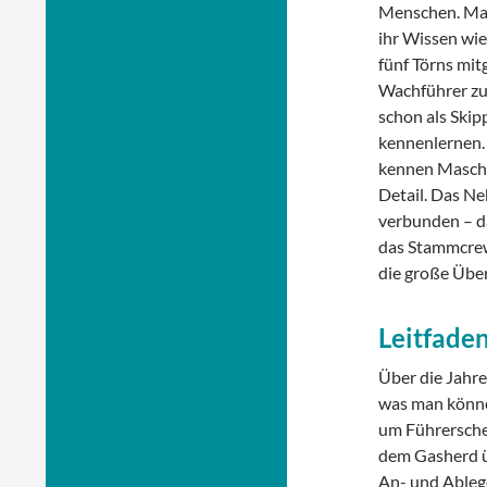
Menschen. Man
ihr Wissen wie
fünf Törns mit
Wachführer zu 
schon als Skipp
kennenlernen.
kennen Maschin
Detail. Das N
verbunden – da
das Stammcrew-
die große Über
Leitfade
Über die Jahre
was man könne
um Führersche
dem Gasherd ü
An- und Ablege