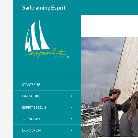
Sailtraining Esprit
Zum
Inhalt
springen
STARTSEITE
DAS SCHIFF
ESPRIT SEGELN
TÖRNPLAN
DER VEREIN