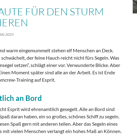
LAUTE FÜR DEN STURM
IEREN
MAI 2025
und warm eingemummelt stehen elf Menschen an Deck.
schwächelt, der feine Hauch reicht nicht fürs Segeln. Was
msegel setzen“, schlägt einer vor. Verwunderte Blicke. Aber
inen Moment später sind alle an der Arbeit. Es ist Ende
mcrew-Training auf Esprit.
lich an Bord
ht Esprit wird ehrenamtlich gesegelt. Alle an Bord sind
 Spaß daran haben, ein so großes, schönes Schiff zu segeln.
iesen Spaß gern mit anderen teilen. Aber das Segeln eines
es mit vielen Menschen verlangt ein hohes Maß an Können.