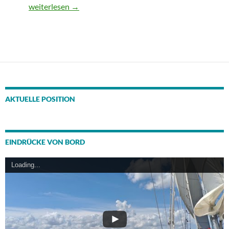
2024: Kunterbunter Segel-Sommer auf der Ostsee
weiterlesen
→
AKTUELLE POSITION
EINDRÜCKE VON BORD
Loading...