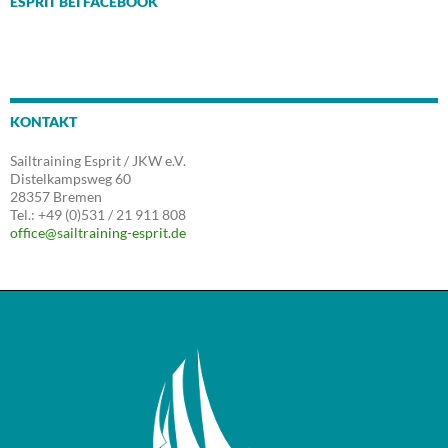
ESPRIT BEI FACEBOOK
KONTAKT
Sailtraining Esprit / JKW e.V.
Distelkampsweg 60
28357 Bremen
Tel.: +49 (0)531 / 21 911 808
office@sailtraining-esprit.de