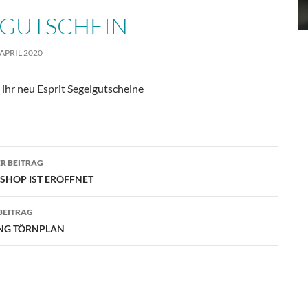
LGUTSCHEIN
 APRIL 2020
 ihr neu Esprit Segelgutscheine
agsnavigation
R BEITRAG
 SHOP IST ERÖFFNET
BEITRAG
NG TÖRNPLAN