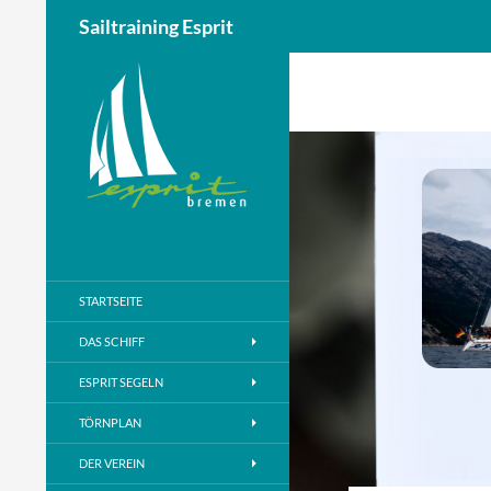
Sailtraining Esprit
Zum
Inhalt
springen
STARTSEITE
DAS SCHIFF
ESPRIT SEGELN
TÖRNPLAN
DER VEREIN