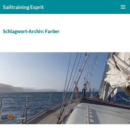
Zum
Sailtraining Esprit
Inhalt
PRIMÄR
springen
MENÜ
Schlagwort-Archiv: Faröer