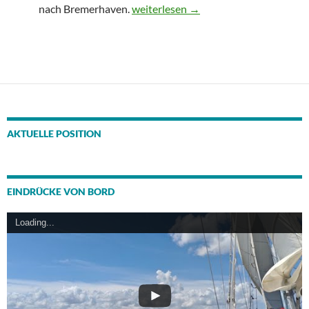
Wale gucken im Wikingerland – Esprit
nach Bremerhaven.
weiterlesen
→
AKTUELLE POSITION
EINDRÜCKE VON BORD
Loading...