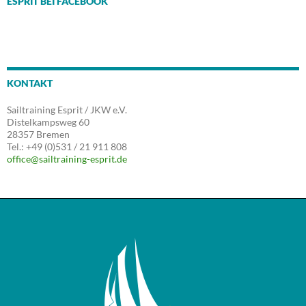
ESPRIT BEI FACEBOOK
KONTAKT
Sailtraining Esprit / JKW e.V.
Distelkampsweg 60
28357 Bremen
Tel.: +49 (0)531 / 21 911 808
office@sailtraining-esprit.de