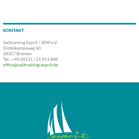
KONTAKT
Sailtraining Esprit / JKW e.V.
Distelkampsweg 60
28357 Bremen
Tel.: +49 (0)531 / 21 911 808
office@sailtraining-esprit.de