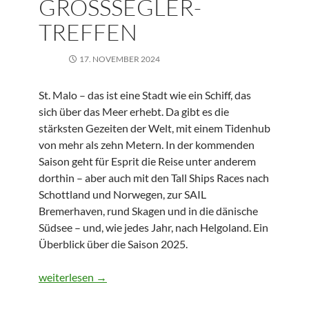
GROSSSEGLER-T
REFFEN
17. NOVEMBER 2024
St. Malo – das ist eine Stadt wie ein Schiff, das
sich über das Meer erhebt. Da gibt es die
stärksten Gezeiten der Welt, mit einem Tidenhub
von mehr als zehn Metern. In der kommenden
Saison geht für Esprit die Reise unter anderem
dorthin – aber auch mit den Tall Ships Races nach
Schottland und Norwegen, zur SAIL
Bremerhaven, rund Skagen und in die dänische
Südsee – und, wie jedes Jahr, nach Helgoland. Ein
Überblick über die Saison 2025.
2025: Englischer Kanal und Großsegler-Treffen
weiterlesen
→