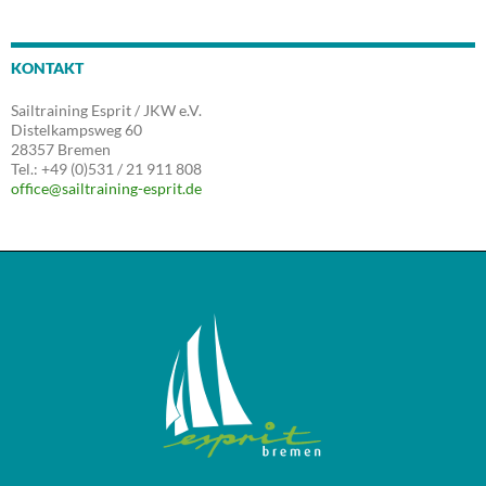
KONTAKT
Sailtraining Esprit / JKW e.V.
Distelkampsweg 60
28357 Bremen
Tel.: +49 (0)531 / 21 911 808
office@sailtraining-esprit.de