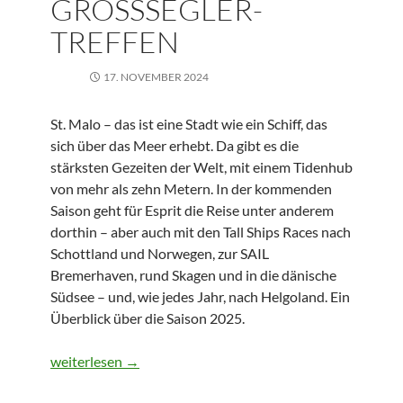
GROSSSEGLER-T
REFFEN
17. NOVEMBER 2024
St. Malo – das ist eine Stadt wie ein Schiff, das
sich über das Meer erhebt. Da gibt es die
stärksten Gezeiten der Welt, mit einem Tidenhub
von mehr als zehn Metern. In der kommenden
Saison geht für Esprit die Reise unter anderem
dorthin – aber auch mit den Tall Ships Races nach
Schottland und Norwegen, zur SAIL
Bremerhaven, rund Skagen und in die dänische
Südsee – und, wie jedes Jahr, nach Helgoland. Ein
Überblick über die Saison 2025.
2025: Englischer Kanal und Großsegler-Treffen
weiterlesen
→