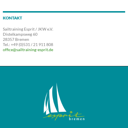
KONTAKT
Sailtraining Esprit / JKW e.V.
Distelkampsweg 60
28357 Bremen
Tel.: +49 (0)531 / 21 911 808
office@sailtraining-esprit.de