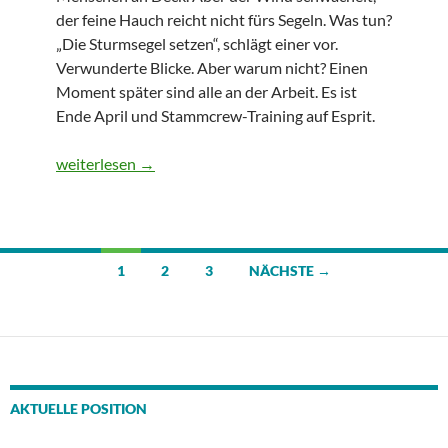
der feine Hauch reicht nicht fürs Segeln. Was tun?
„Die Sturmsegel setzen“, schlägt einer vor.
Verwunderte Blicke. Aber warum nicht? Einen
Moment später sind alle an der Arbeit. Es ist
Ende April und Stammcrew-Training auf Esprit.
Bei Flaute für den Sturm trainieren
weiterlesen
→
Beitragsnavigation
1
2
3
NÄCHSTE →
AKTUELLE POSITION