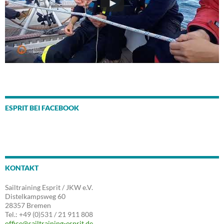
ESPRIT BEI FACEBOOK
KONTAKT
Sailtraining Esprit / JKW e.V.
Distelkampsweg 60
28357 Bremen
Tel.: +49 (0)531 / 21 911 808
office@sailtraining-esprit.de